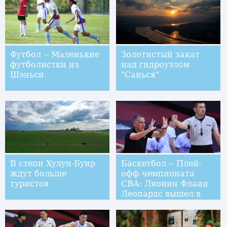
Футбол -- Маленькие
Золотистый закат
футболистки из
над гидроузлом
Шэньси
"Санься"
В степи Хулун-Буир
Баскетбол -- Плей-
ждут больше
офф чемпионата
туристов
CBA: Ляонин Флаин
Леопардс вышел в
полуфинал