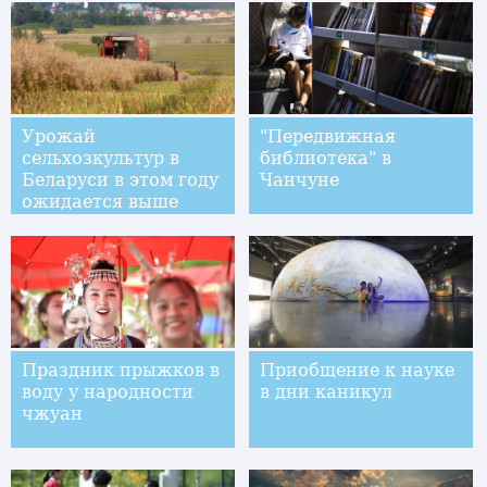
Урожай
"Передвижная
сельхозкультур в
библиотека" в
Беларуси в этом году
Чанчуне
ожидается выше
прошлогоднего
Праздник прыжков в
Приобщение к науке
воду у народности
в дни каникул
чжуан