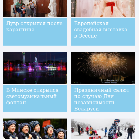
Лувр открылся после
Европейская
карантина
свадебная выставка
в Эссене
В Минске открылся
Праздничный салют
светомузыкальный
по случаю Дня
фонтан
независимости
Беларуси