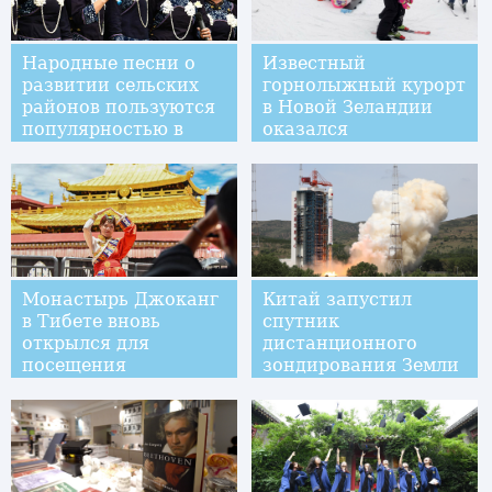
Народные песни о
Известный
развитии сельских
горнолыжный курорт
районов пользуются
в Новой Зеландии
популярностью в
оказался
уезде Лунли на юго-
переполненным
западе Китая
несмотря на
эпидемию
коронавируса
Монастырь Джоканг
Китай запустил
в Тибете вновь
спутник
открылся для
дистанционного
посещения
зондирования Земли
высокого
разрешения /более
подробно/