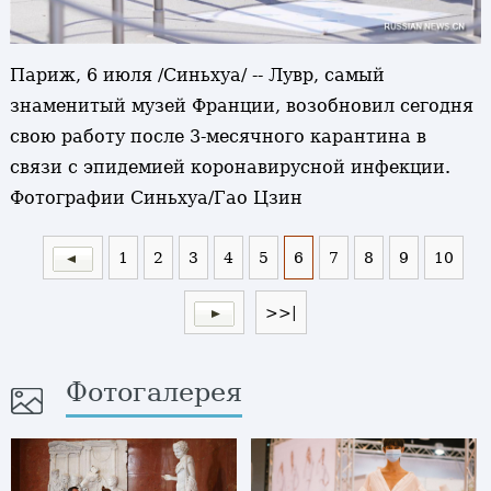
Париж, 6 июля /Синьхуа/ -- Лувр, самый
знаменитый музей Франции, возобновил сегодня
свою работу после 3-месячного карантина в
связи с эпидемией коронавирусной инфекции.
Фотографии Синьхуа/Гао Цзин
1
2
3
4
5
6
7
8
9
10
>>|
Фотогалерея