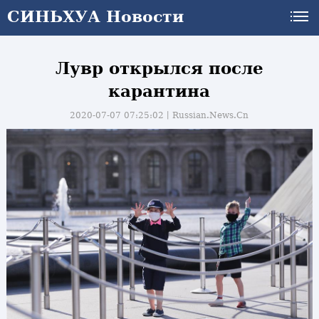
СИНЬХУА Новости
Лувр открылся после
карантина
2020-07-07 07:25:02丨
Russian.News.Cn
и