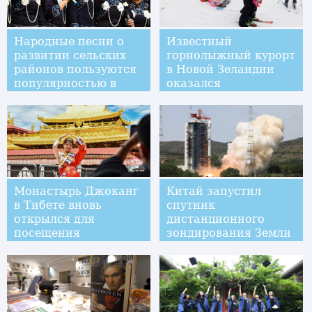
Народные песни о
Известный
развитии сельских
горнолыжный курорт
районов пользуются
в Новой Зеландии
популярностью в
оказался
уезде Лунли на юго-
переполненным
западе Китая
несмотря на
эпидемию
коронавируса
Монастырь Джоканг
Китай запустил
в Тибете вновь
спутник
открылся для
дистанционного
посещения
зондирования Земли
высокого
разрешения /более
подробно/