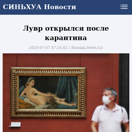
СИНЬХУА Новости
Лувр открылся после
карантина
2020-07-07 07:25:02丨
Russian.News.Cn
и