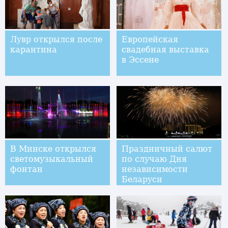
Лувр открылся после
Европейская
карантина
свадебная выставка
в Эссене
В Минске открылся
Праздничный салют
светомузыкальный
по случаю Дня
фонтан
независимости
Беларуси