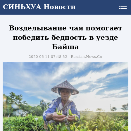
СИНЬХУА Новости
Возделывание чая помогает
победить бедность в уезде
Байша
2020-06-11 07:48:52丨
Russian.News.Cn
и