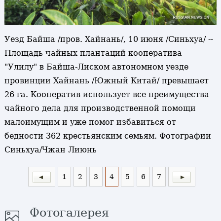
Уезд Байша /пров. Хайнань/, 10 июня /Синьхуа/ --
Площадь чайных плантаций кооператива
"Улилу" в Байша-Лиском автономном уезде
провинции Хайнань /Южный Китай/ превышает
26 га. Кооператив использует все преимущества
чайного дела для производственной помощи
малоимущим и уже помог избавиться от
бедности 362 крестьянским семьям. Фотографии
Синьхуа/Чжан Лиюнь
1
2
3
4
5
6
7
Фотогалерея