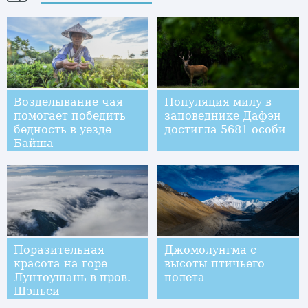
Возделывание чая
Популяция милу в
помогает победить
заповеднике Дафэн
бедность в уезде
достигла 5681 особи
Байша
Поразительная
Джомолунгма с
красота на горе
высоты птичьего
Лунтоушань в пров.
полета
Шэньси