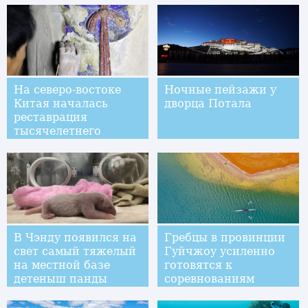
На северо-востоке
Ночные пейзажи у
Китая началась
дворца Потала
реставрация
тысячелетнего
буддийского храма
В Чэнду появился на
Гребцы в провинции
свет самый тяжелый
Гуйчжоу усиленно
на местной базе
готовятся к
детеныш панды
соревнованиям