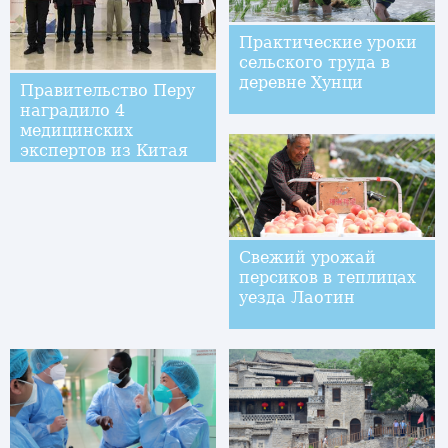
Практические уроки
сельского труда в
деревне Хунци
Правительство Перу
наградило 4
медицинских
экспертов из Китая
Свежий урожай
персиков в теплицах
уезда Лаотин