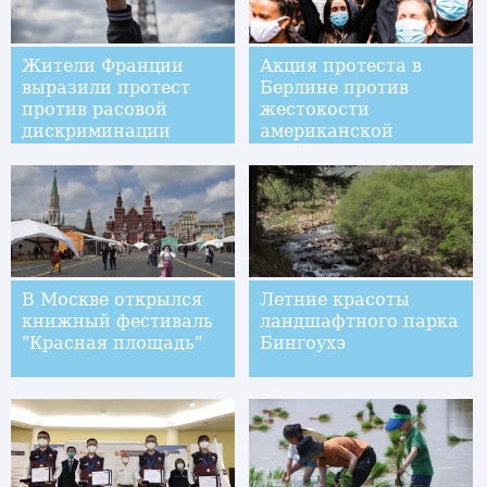
Жители Франции
Акция протеста в
выразили протест
Берлине против
против расовой
жестокости
дискриминации
американской
полиции и расизма
В Москве открылся
Летние красоты
книжный фестиваль
ландшафтного парка
"Красная площадь"
Бингоухэ