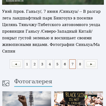
Увэй /пров. Ганьсу/, 7 июня /Синьхуа/ -- В разгар
лета ландшафтный парк Бингоухэ в поселке
Цилянь Тяньчжу-Тибетского автономного уезда
провинции Ганьсу /Северо-Западный Китай/
покрыт густой зеленью и восхищает своими
живописными видами. Фотографии Синьхуа/Ма
Сипин
1
2
3
4
5
6
7
8
Фотогалерея