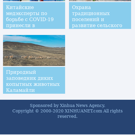
Китайские
Охрана
медэксперты по
традиционных
борьбе с COVID-19
поселений и
принесли в
развитие сельского
Экваториальную
туризма в уезде
Гвинею "свет
Цзинсин
надежды"
Природный
заповедник диких
копытных животных
Каламайли
Sponsored by Xinhua News Agency.
Copyright © 2000-2020 XINHUANET.com All rights
reserved.