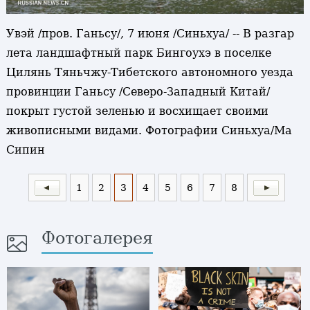
Увэй /пров. Ганьсу/, 7 июня /Синьхуа/ -- В разгар
лета ландшафтный парк Бингоухэ в поселке
Цилянь Тяньчжу-Тибетского автономного уезда
провинции Ганьсу /Северо-Западный Китай/
покрыт густой зеленью и восхищает своими
живописными видами. Фотографии Синьхуа/Ма
Сипин
1
2
3
4
5
6
7
8
Фотогалерея