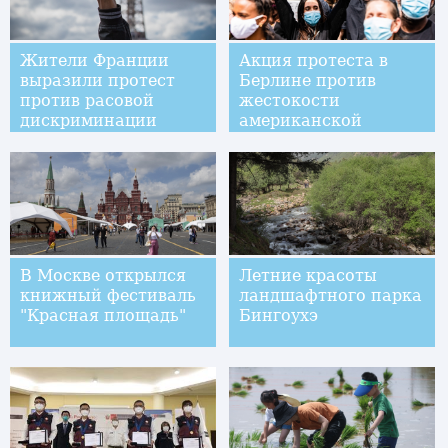
Жители Франции
Акция протеста в
выразили протест
Берлине против
против расовой
жестокости
дискриминации
американской
полиции и расизма
В Москве открылся
Летние красоты
книжный фестиваль
ландшафтного парка
"Красная площадь"
Бингоухэ