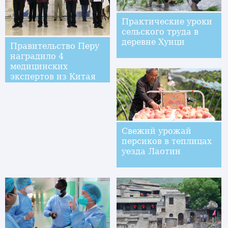
Практические уроки
сельского труда в
деревне Хунци
Правительство Перу
наградило 4
медицинских
экспертов из Китая
Свежий урожай
персиков в теплицах
уезда Лаотин