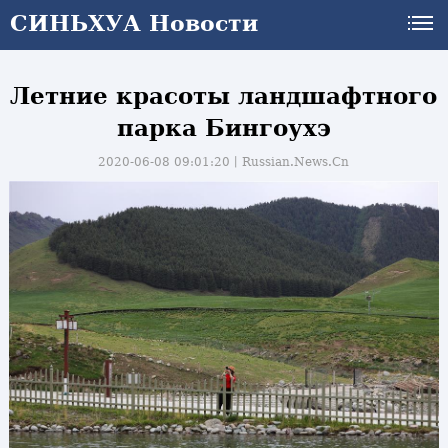
СИНЬХУА Новости
Летние красоты ландшафтного
парка Бингоухэ
2020-06-08 09:01:20丨
Russian.News.Cn
и