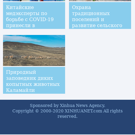
Китайские
Охрана
медэксперты по
традиционных
борьбе с COVID-19
поселений и
принесли в
развитие сельского
Экваториальную
туризма в уезде
Гвинею "свет
Цзинсин
надежды"
Природный
заповедник диких
копытных животных
Каламайли
Sponsored by Xinhua News Agency.
Copyright © 2000-2020 XINHUANET.com All rights
reserved.