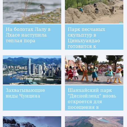
На болотах Лалу в
Парк песчаных
Лхасе наступила
скульптур в
теплая пора
Циньхуандао
готовится к
открытию
Захватывающие
Шанхайский парк
виды Чунцина
"Диснейленд" вновь
откроется для
посещения в
ограниченном
режиме