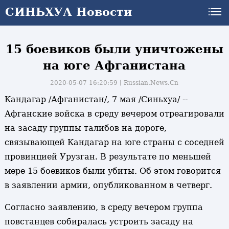
СИНЬХУА Новости
15 боевиков были уничтожены
на юге Афганистана
2020-05-07 16:20:59丨
Russian.News.Cn
Кандагар /Афганистан/, 7 мая /Синьхуа/ --
Афганские войска в среду вечером отреагировали
на засаду группы талибов на дороге,
связывающей Кандагар на юге страны с соседней
провинцией Урузган. В результате по меньшей
мере 15 боевиков были убиты. Об этом говорится
в заявлении армии, опубликованном в четверг.
Согласно заявлению, в среду вечером группа
повстанцев собиралась устроить засаду на
и