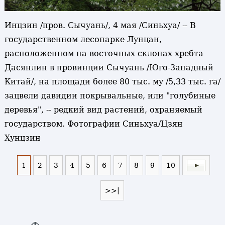
Инцзин /пров. Сычуань/, 4 мая /Синьхуа/ -- В
государственном лесопарке Лунцан,
расположенном на восточных склонах хребта
Дасянлин в провинции Сычуань /Юго-Западный
Китай/, на площади более 80 тыс. му /5,33 тыс. га/
зацвели давидии покрывальные, или "голубиные
деревья", -- редкий вид растений, охраняемый
государством. Фотографии Синьхуа/Цзян
Хунцзин
1
2
3
4
5
6
7
8
9
10
>>|