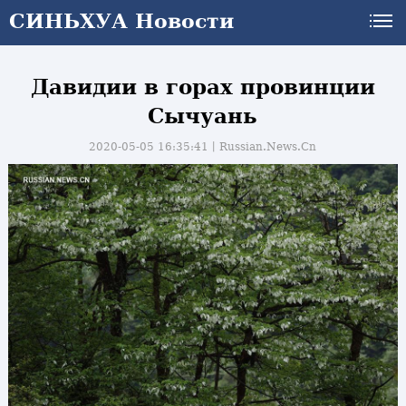
СИНЬХУА Новости
Давидии в горах провинции
Сычуань
2020-05-05 16:35:41丨
Russian.News.Cn
и