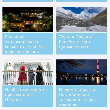
Развитие
Ледник Средний
экологического
Ронгбук у горы
сельского туризма в
Джомолунгма
деревне Лешэнь
Необычные модные
Иллюминация на
презентации в
Останкинской
Пекине
телебашне в честь
медиков,
сражающихся с