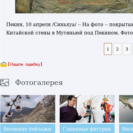
Пекин, 10 апреля /Синьхуа/ -- На фото -- покры
Китайской стены в Мутяньюй под Пекином. Фот
1
2
3
Фотогалерея
Весенние пейзажи
Глиняные фигурки
Весн