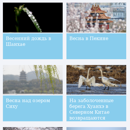
Весенний дождь в
Весна в Пекине
Шанхае
Весна над озером
На заболоченные
Сиху
берега Хуанхэ в
Северном Китае
возвращаются
перелетные птицы