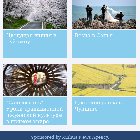
Цветущая вишня в
Весна в Санья
Гуйчжоу
"Саньюэсань" --
Цветение рапса в
Уроки традиционной
Чунцине
чжуанской культуры
в прямом эфире
Sponsored by Xinhua News Agency.