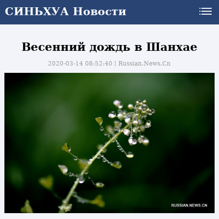
СИНЬХУА Новости
Весенний дождь в Шанхае
2020-03-14 08:52:40丨
Russian.News.Cn
и