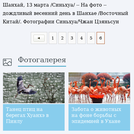
Шанхай, 13 марта /Синьхуа/ -- На фото --
дождливый весенний день в Шанхае /Восточный
Китай/. Фотографии Синьхуа/Чжан Цзяньсун
1
2
3
4
5
6
Фотогалерея
Танец птиц на
Забота о животных
берегах Хуанхэ в
на фоне борьбы с
Пинлу
эпидемией в Ухане