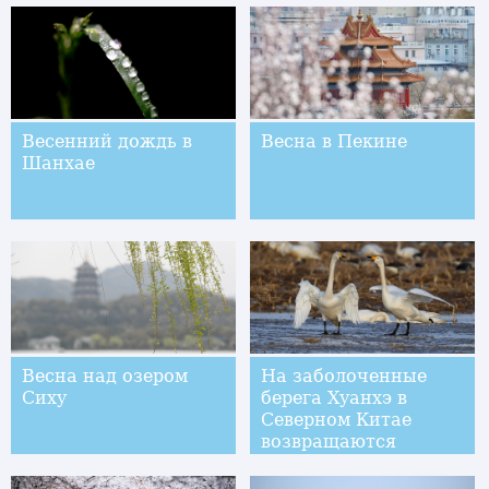
Весенний дождь в
Весна в Пекине
Шанхае
Весна над озером
На заболоченные
Сиху
берега Хуанхэ в
Северном Китае
возвращаются
перелетные птицы