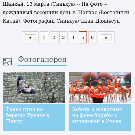
Шанхай, 13 марта /Синьхуа/ -- На фото --
дождливый весенний день в Шанхае /Восточный
Китай/. Фотографии Синьхуа/Чжан Цзяньсун
1
2
3
4
5
6
Фотогалерея
Танец птиц на
Забота о животных
берегах Хуанхэ в
на фоне борьбы с
Пинлу
эпидемией в Ухане