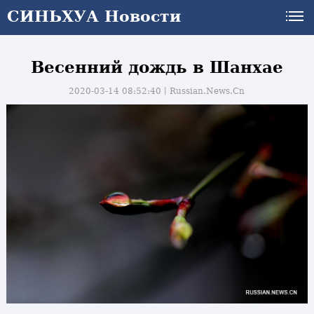
СИНЬХУА Новости
Весенний дождь в Шанхае
2020-03-14 08:52:40丨
Russian.News.Cn
и