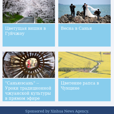
Цветущая вишня в
Весна в Санья
Гуйчжоу
"Саньюэсань" --
Цветение рапса в
Уроки традиционной
Чунцине
чжуанской культуры
в прямом эфире
Sponsored by Xinhua News Agency.