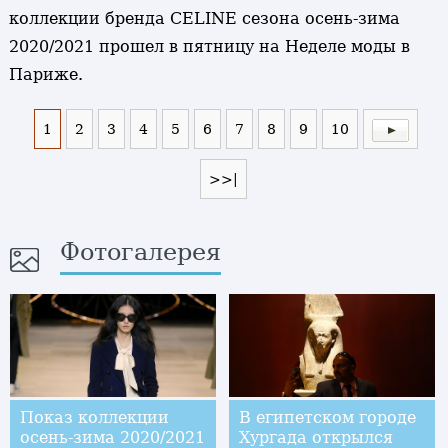
коллекции бренда CELINE сезона осень-зима
2020/2021 прошел в пятницу на Неделе моды в
Париже.
1
2
3
4
5
6
7
8
9
10
>>|
Фотогалерея
Показ коллекции
В египетском городе
осень-зима 2020/2021
Хургада открылся