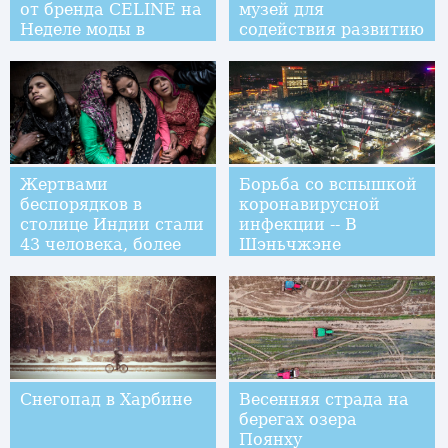
от бренда CELINE на
музей для
Неделе моды в
содействия развитию
Париже
местной культуры и
туризма
Жертвами
Борьба со вспышкой
беспорядков в
коронавирусной
столице Индии стали
инфекции -- В
43 человека, более
Шэньчжэне
350 пострадали
завершается
строительство
экстренного
стационара Третьей
народной больницы
Снегопад в Харбине
Весенняя страда на
берегах озера
Поянху