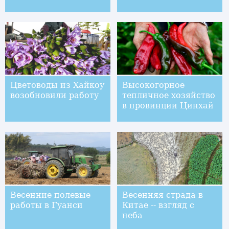
Цветоводы из Хайкоу
Высокогорное
возобновили работу
тепличное хозяйство
в провинции Цинхай
Весенние полевые
Весенняя страда в
работы в Гуанси
Китае -- взгляд с
неба