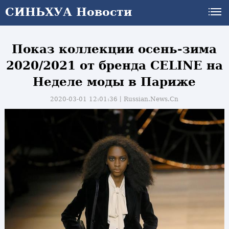
СИНЬХУА Новости
Показ коллекции осень-зима
2020/2021 от бренда CELINE на
Неделе моды в Париже
2020-03-01 12:01:36丨
Russian.News.Cn
и