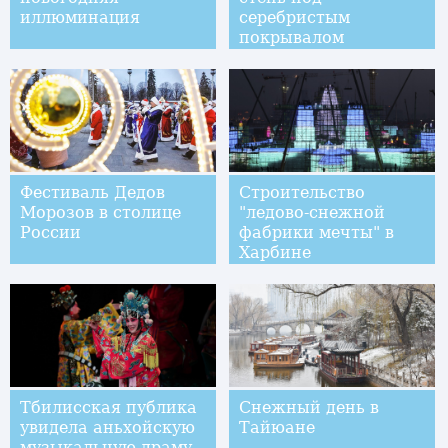
иллюминация
серебристым
покрывалом
Фестиваль Дедов
Строительство
Морозов в столице
"ледово-снежной
России
фабрики мечты" в
Харбине
Тбилисская публика
Снежный день в
увидела аньхойскую
Тайюане
музыкальную драму