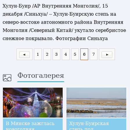
Хулун-Буир /АР Внутренняя Монголия/, 15
декабря /Синьхуа/ -- Хулун-Буирскую степь на
северо-востоке автономного района Внутренняя
Монголия /Северный Китай/ укутало серебристое
снежное покрывало. Фотографии Синьхуа
1
2
3
4
5
6
7
Фотогалерея
В Минске зажглась
Хулун-Буирская
новогодняя
степь под