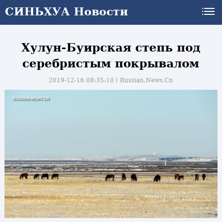
СИНЬХУА Новости
Хулун-Буирская степь под
серебристым покрывалом
2019-12-16 08:35:10丨
Russian.News.Cn
и