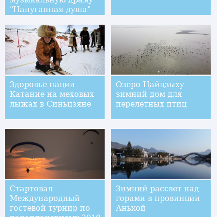
"Напуганная душа"
Здоровье нации --
Озеро Цайцзыху --
Катание на меховых
зимний дом для
лыжах в Синьцзяне
перелетных птиц
Стартовал
Зимний рассвет над
Международный
горами в провинции
гостевой турнир по
Аньхой