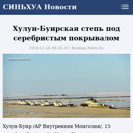
СИНЬХУА Новости
Хулун-Буирская степь под
серебристым покрывалом
2019-12-16 08:35:10丨
Russian.News.Cn
Хулун-Буир /АР Внутренняя Монголия/, 15
и