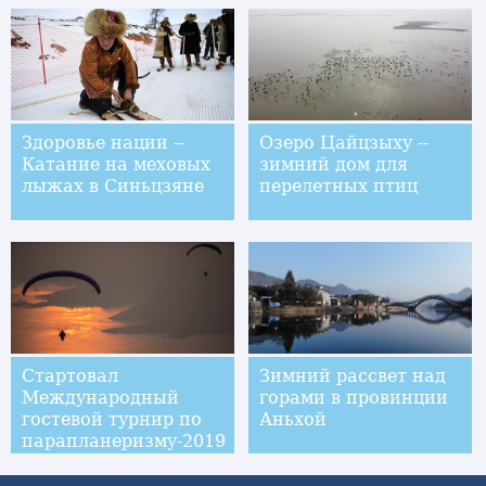
Здоровье нации --
Озеро Цайцзыху --
Катание на меховых
зимний дом для
лыжах в Синьцзяне
перелетных птиц
Стартовал
Зимний рассвет над
Международный
горами в провинции
гостевой турнир по
Аньхой
парапланеризму-2019
в Гуйчжоу