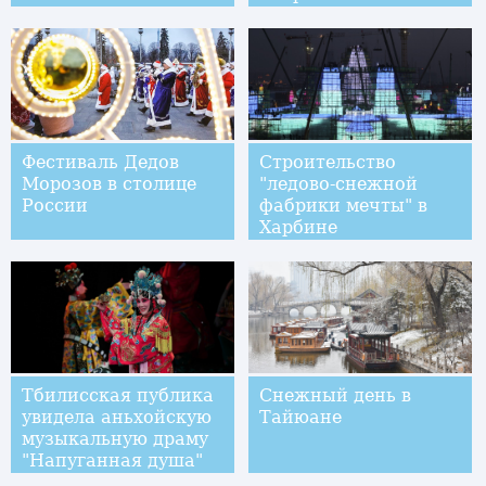
Фестиваль Дедов
Строительство
Морозов в столице
"ледово-снежной
России
фабрики мечты" в
Харбине
Тбилисская публика
Снежный день в
увидела аньхойскую
Тайюане
музыкальную драму
"Напуганная душа"