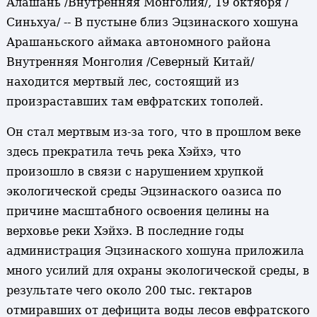
Алашань /Внутренняя Монголия/, 19 октября /
Синьхуа/ -- В пустыне близ Эцзинаского хошуна
Арашаньского аймака автономного района
Внутренняя Монголия /Северный Китай/
находится мертвый лес, состоящий из
произраставших там евфратских тополей.
Он стал мертвым из-за того, что в прошлом веке
здесь прекратила течь река Хэйхэ, что
произошло в связи с нарушением хрупкой
экологической среды Эцзинаского оазиса по
причине масштабного освоения целины на
верховье реки Хэйхэ. В последние годы
администрация Эцзинаского хошуна приложила
много усилий для охраны экологической среды, в
результате чего около 200 тыс. гектаров
отмиравших от дефицита воды лесов евфратского