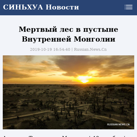
СИНЬХУА Новости
Мертвый лес в пустыне
Внутренней Монголии
2019-10-19 16:54:40丨
Russian.News.Cn
и