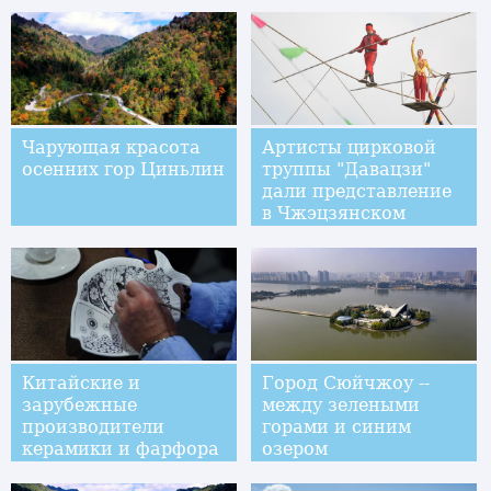
Чарующая красота
Артисты цирковой
осенних гор Циньлин
труппы "Давацзи"
дали представление
в Чжэцзянском
университете
Китайские и
Город Сюйчжоу --
зарубежные
между зелеными
производители
горами и синим
керамики и фарфора
озером
собрались на