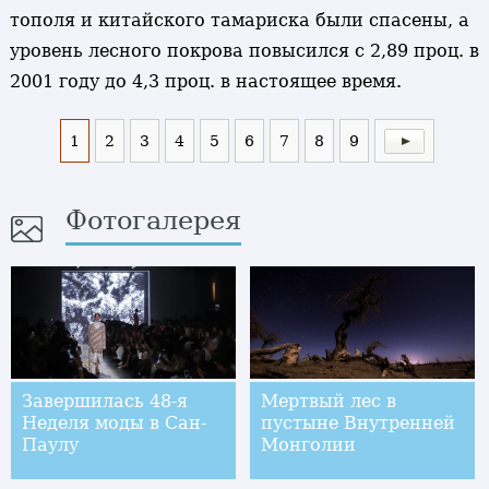
тополя и китайского тамариска были спасены, а
уровень лесного покрова повысился с 2,89 проц. в
2001 году до 4,3 проц. в настоящее время.
1
2
3
4
5
6
7
8
9
Фотогалерея
Завершилась 48-я
Мертвый лес в
Неделя моды в Сан-
пустыне Внутренней
Паулу
Монголии