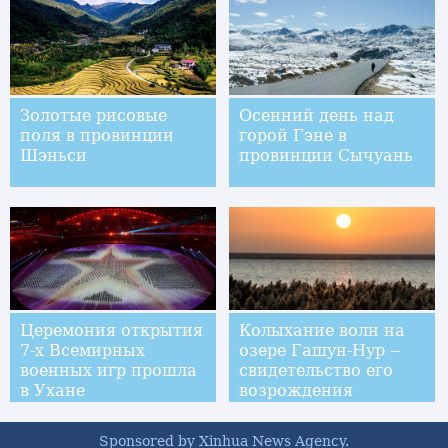
выставке в
Цзиндэчжэнь
Золотые рисовые
Осенний день над
поля в провинции
горой Гэне в
Шэньси
провинции Сычуань
Церемония открытия
Колыхание волн на
7-х Всемирных
озере Гашун-Нур --
военных игр прошла
свидетельство его
в Ухане
возрождения
Sponsored by Xinhua News Agency.