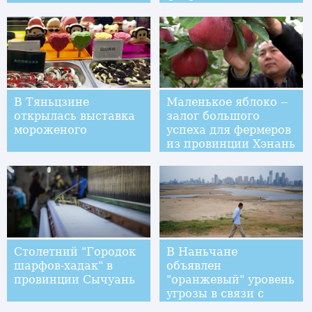
Хучжоу
В Тяньцзине
Маленькое яблоко --
открылась выставка
залог большого
мороженого
успеха для фермеров
из провинции Хэнань
Столетний "Городок
В Наньчане
шарфов-хадак" в
объявлен
провинции Сычуань
"оранжевый" уровень
угрозы в связи с
засухой