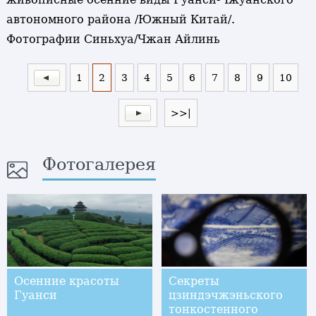
автономного района /Южный Китай/.
Фотографии Синьхуа/Чжан Айлинь
1
2
3
4
5
6
7
8
9
10
>>|
Фотогалерея
Осенние красоты
Секреты
Гуанси
цзиндэчжэньского
тонкостенного