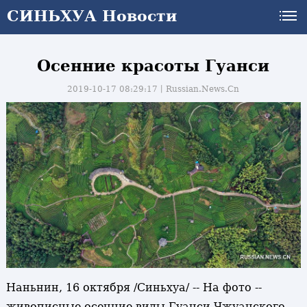
СИНЬХУА Новости
Осенние красоты Гуанси
2019-10-17 08:29:17丨
Russian.News.Cn
Наньнин, 16 октября /Синьхуа/ -- На фото --
и
живописные осенние виды Гуанси-Чжуанского