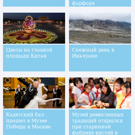
фарфора
Цветы на главной
Снежный день в
площади Китая
Иньчуане
Кадетский бал
Музей ремесленных
прошел в Музее
традиций открылся
Победы в Москве
при старинной
фабрике кистей в