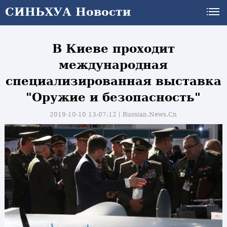
СИНЬХУА Новости
В Киеве проходит
международная
специализированная выставка
"Оружие и безопасность"
2019-10-10 13:07:12丨
Russian.News.Cn
и