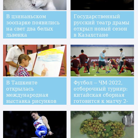
В цзинаньском
Государственный
зоопарке появились
русский театр драмы
на свет два белых
открыл новый сезон
львенка
в Казахстане
В Ташкенте
Футбол -- ЧМ-2022,
открылась
отборочный турнир:
международная
китайская сборная
выставка рисунков
готовится к матчу 2-
китайских и
го раунда
узбекских детей
“Цвета радуги”