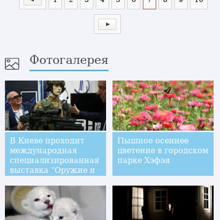
Фотогалерея
В Киеве проходит
Пышное осеннее
международная
цветение в городском
специализированная
парке Хэфэя
выставка "Оружие и
безопасность"