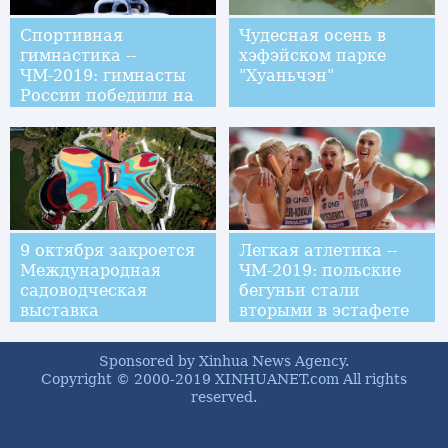
Спортивная
Чудесная осень в
гимнастика --
хэфэйском парке
ЧМ-2019: гимнасты
"Хуаньчэн"
России победили на
мужских командных
соревнованиях
9 октября закроется
Легкая атлетика --
Международная
ЧМ-2019: польские
садоводческая
бегуньи стали
выставка
вторыми в эстафете
ЭКСПО-2019 в
4x400 м
Пекине
Sponsored by Xinhua News Agency.
Copyright © 2000-2019 XINHUANET.com All rights
reserved.