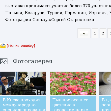
выставке принимают участие более 370 участник
Польши, Беларуси, Турции, Германии, Израиля, К
Фотографии Синьхуа/Сергей Старостенко
1
2
Фотогалерея
В Киеве проходит
Пышное осеннее
В ц
международная
цветение в
зоо
специализированная
городском парке
появ