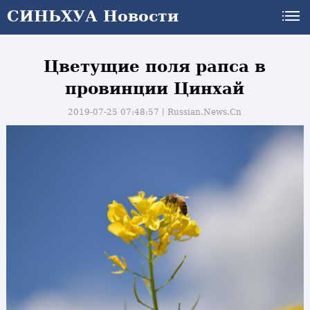
СИНЬХУА Новости
Цветущие поля рапса в
провинции Цинхай
2019-07-25 07:48:57丨
Russian.News.Cn
и