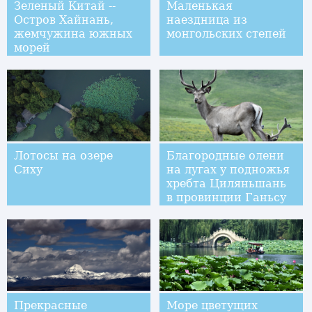
Зеленый Китай --
Маленькая
Остров Хайнань,
наездница из
жемчужина южных
монгольских степей
морей
Лотосы на озере
Благородные олени
Сиху
на лугах у подножья
хребта Циляньшань
в провинции Ганьсу
Прекрасные
Море цветущих