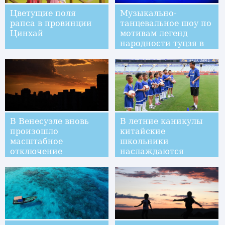
Цветущие поля
Музыкально-
рапса в провинции
танцевальное шоу по
Цинхай
мотивам легенд
народности туцзя в
юго-западном Китае
В Венесуэле вновь
В летние каникулы
произошло
китайские
масштабное
школьники
отключение
наслаждаются
электроэнергии
футбольным спортом