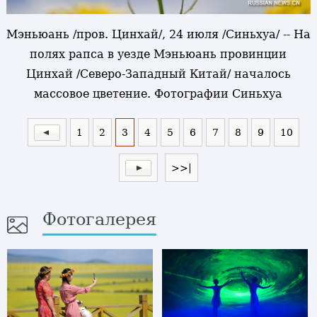
Мэньюань /пров. Цинхай/, 24 июля /Синьхуа/ -- На
полях рапса в уезде Мэньюань провинции
Цинхай /Северо-Западный Китай/ началось
массовое цветение. Фотографии Синьхуа
1
2
3
4
5
6
7
8
9
10
>>|
Фотогалерея