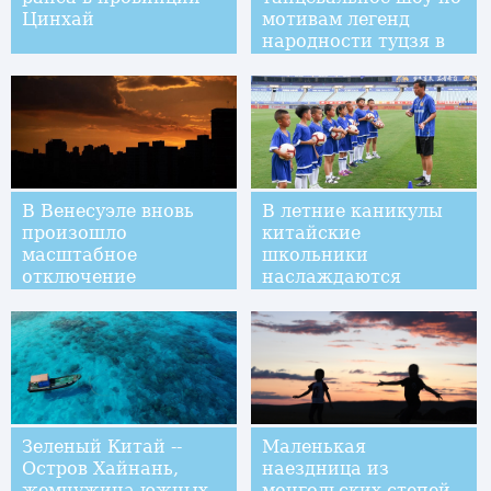
Цинхай
мотивам легенд
народности туцзя в
юго-западном Китае
В Венесуэле вновь
В летние каникулы
произошло
китайские
масштабное
школьники
отключение
наслаждаются
электроэнергии
футбольным спортом
Зеленый Китай --
Маленькая
Остров Хайнань,
наездница из
жемчужина южных
монгольских степей