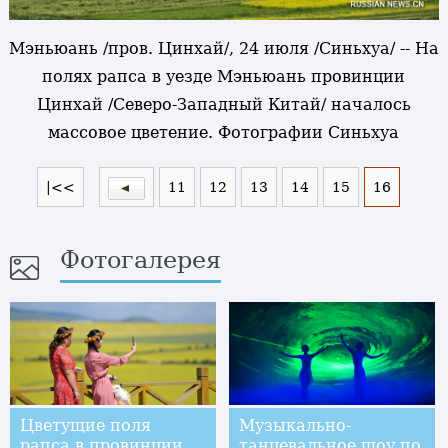
Мэньюань /пров. Цинхай/, 24 июля /Синьхуа/ -- На
полях рапса в уезде Мэньюань провинции
Цинхай /Северо-Западный Китай/ началось
массовое цветение. Фотографии Синьхуа
|<<
11
12
13
14
15
16
Фотогалерея
Цветущие поля
Музыкально-
рапса в провинции
танцевальное шоу по