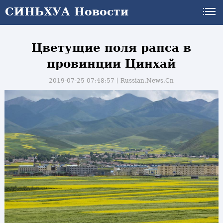
СИНЬХУА Новости
Цветущие поля рапса в
провинции Цинхай
2019-07-25 07:48:57丨
Russian.News.Cn
и