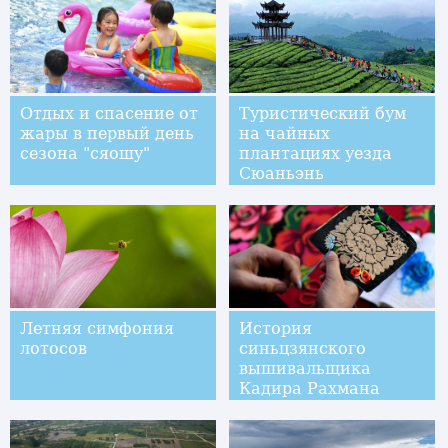
университета
Отдых и спасение от
Туристический бум
жары в первый день
на чайных
сезона "сяошу"
плантациях уезда
Сюаньэнь
Летняя симфония
История
лотосов
синьцзянского
вышивальщика
Кадира Рахмана