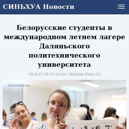
СИНЬХУА Новости
Белорусские студенты в
международном летнем лагере
Даляньского
политехнического
университета
2019-07-08 07:53:34丨
Russian.News.Cn
и