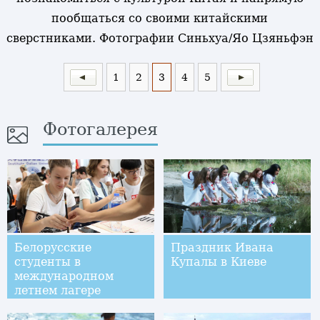
пообщаться со своими китайскими
сверстниками. Фотографии Синьхуа/Яо Цзяньфэн
1
2
3
4
5
Фотогалерея
Белорусские
Праздник Ивана
студенты в
Купалы в Киеве
международном
летнем лагере
Даляньского
политехнического