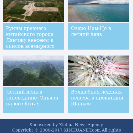
Руины древнего
Озеро Нам-Цо в
китайского города
летний день
Лянчжу внесены в
список всемирного
наследия
Летний день в
Волшебная ледяная
заповеднике Эньчэн
пещера в провинции
на юге Китая
Шаньси
Sponsored by Xinhua News Agency.
Copyright © 2000-2017 XINHUANET.com All rights