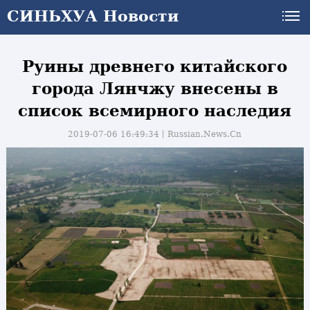
СИНЬХУА Новости
Руины древнего китайского
города Лянчжу внесены в
список всемирного наследия
2019-07-06 16:49:34丨
Russian.News.Cn
и