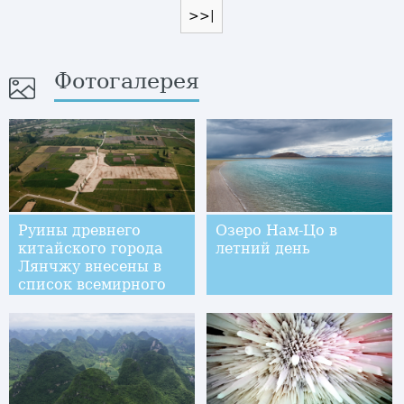
>>|
Фотогалерея
Руины древнего
Озеро Нам-Цо в
китайского города
летний день
Лянчжу внесены в
список всемирного
наследия