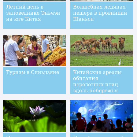
Летний день в
Волшебная ледяная
заповеднике Эньчэн
пещера в провинции
на юге Китая
Шаньси
Туризм в Синьцзяне
Китайские ареалы
обитания
перелетных птиц
вдоль побережья
Желтого моря и
залива Бохай
включены в список
Всемирного
наследия ЮНЕСКО