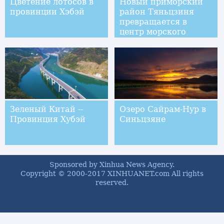
Цветение лотосов в
Новый приморский
провинции Хэбэй
район Тяньцзиня
превращается в
центр морского
туризма
Зеленый Китай --
Озеро Сайрам-Нур в
Провинция Хубэй
Синьцзяне
Sponsored by Xinhua News Agency.
Copyright © 2000-2017 XINHUANET.com All rights
reserved.