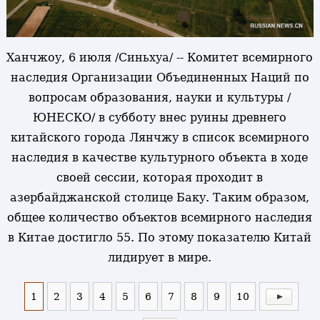
Ханчжоу, 6 июля /Синьхуа/ -- Комитет всемирного
наследия Организации Объединенных Наций по
вопросам образования, науки и культуры /
ЮНЕСКО/ в субботу внес руины древнего
китайского города Лянчжу в список всемирного
наследия в качестве культурного объекта в ходе
своей сессии, которая проходит в
азербайджанской столице Баку. Таким образом,
общее количество объектов всемирного наследия
в Китае достигло 55. По этому показателю Китай
лидирует в мире.
1
2
3
4
5
6
7
8
9
10