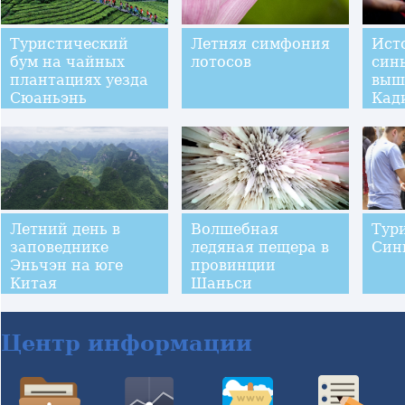
Туристический
Летняя симфония
Ист
бум на чайных
лотосов
син
плантациях уезда
выш
Сюаньэнь
Кад
Летний день в
Волшебная
Тур
заповеднике
ледяная пещера в
Син
Эньчэн на юге
провинции
Китая
Шаньси
Центр информации