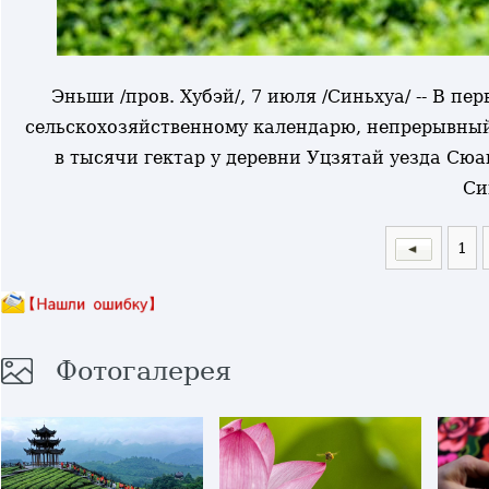
Эньши /пров. Хубэй/, 7 июля /Синьхуа/ -- В пе
сельскохозяйственному календарю, непрерывный
в тысячи гектар у деревни Уцзятай уезда Сю
Си
1
Фотогалерея