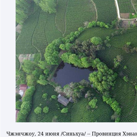
Чжэнчжоу, 24 июня /Синьхуа/ -- Провинция Хэнан