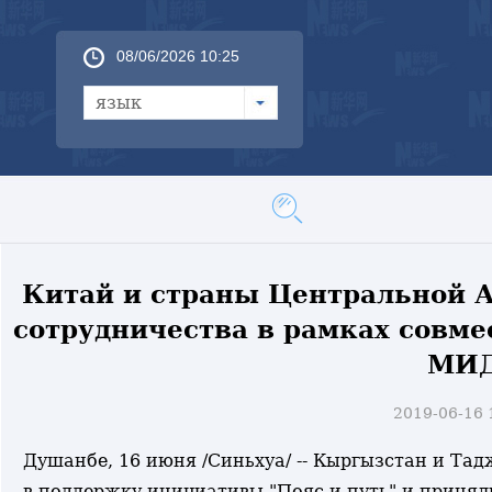
08/06/2026 10:25
язык
Китай и страны Центральной 
сотрудничества в рамках совмес
МИД
2019-06-16
Душанбе, 16 июня /Синьхуа/ -- Кыргызстан и Та
в поддержку инициативы "Пояс и путь" и приняли