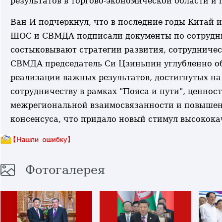
результатов в торгово-экономической области и 
Ван И подчеркнул, что в последние годы Китай 
ШОС и СВМДА подписали документы по сотруднич
состыковывают стратегии развития, сотрудниче
СВМДА председатель Си Цзиньпин углубленно об
реализации важных результатов, достигнутых н
сотрудничеству в рамках "Пояса и пути", ценнос
межрегиональной взаимосвязанности и повышени
консенсуса, что придало новый стимул высокока
Фотогалерея