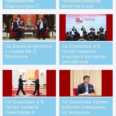
президентом
государственным
Кыргызстана С.
визитом и для
Жээнбековым
участия в 19-м
заседании Совета
глав государств ШОС
Ли Кэцян встретился
Си Цзиньпин и В.
с главой ВБ Д.
Путин приняли
Мэлпасом
участие в Китайско-
российском
энергетическом
деловом форуме
Си Цзиньпин и В.
Си Цзиньпин провел
Путин провели
рабочее совещание
переговоры и
по вопросам