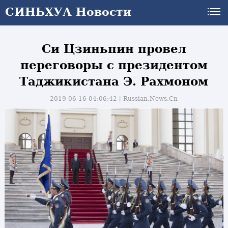
СИНЬХУА Новости
Си Цзиньпин провел
переговоры с президентом
Таджикистана Э. Рахмоном
2019-06-16 04:06:42丨
Russian.News.Cn
и