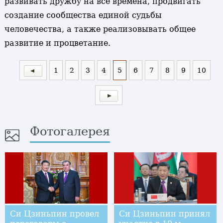
развивать дружбу на все времена, продвигать
создание сообщества единой судьбы
человечества, а также реализовывать общее
развитие и процветание.
1
2
3
4
5
6
7
8
9
10
Фотогалерея
Си Цзиньпин провел
Си Цзиньпин принял