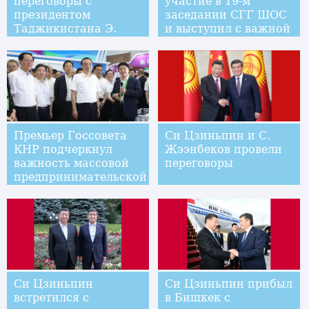
переговоры с
участие в 19-м
президентом
заседании СГГ ШОС
Таджикистана Э.
и выступил с важной
Рахмоном
речью
Премьер Госсовета
Си Цзиньпин и С.
КНР подчеркнул
Жээнбеков провели
важность массовой
переговоры
предпринимательской
и инновационной
деятельности
Си Цзиньпин
Си Цзиньпин прибыл
встретился с
в Бишкек с