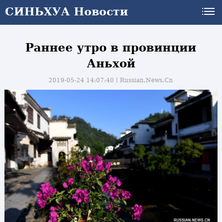
СИНЬХУА Новости
Раннее утро в провинции
Аньхой
2019-05-24 14:07:40丨
Russian.News.Cn
и