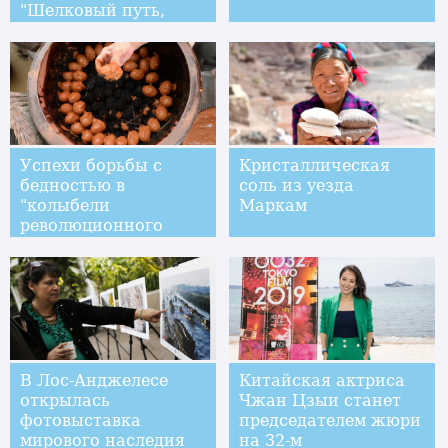
"Шелковый путь,
дожь из цветов"
Успехи борьбы с
Кристаллическая
бедностью в
соль из уезда
"колыбели
Маркам
революционного
движения в Китае"
В Лос-Анджелесе
Китайская актриса
открылась
Чжан Цзыи станет
фотовыставка
председателем жюри
мирового наследия
на 32-м