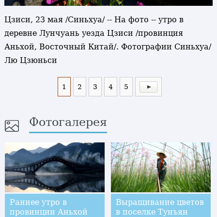
Цзиси, 23 мая /Синьхуа/ -- На фото -- утро в
деревне Лунчуань уезда Цзиси /провинция
Аньхой, Восточный Китай/. Фотографии Синьхуа/
Лю Цзюньси
1
2
3
4
5
Фотогалерея
Раннее утро в
Выращивание цветов
провинции Аньхой
в поселке Тунъян