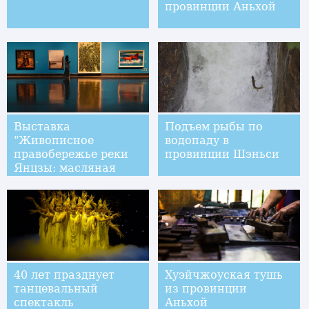
провинции Аньхой
Выставка
Подъем рыбы по
"Живописное
водопаду в
правобережье реки
провинции Шэньси
Янцзы: масляная
живопись
Китая-2019" в
Сучжоу
40 лет празднует
Хуэйчжоуская тушь
танцевальный
из провинции
спектакль
Аньхой