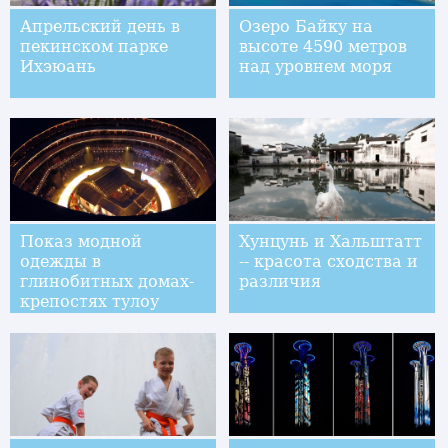
Апрельский день в
Озеро Байку на
пекинском парке
высоте 4590 метров
Ихэюань
над уровнем моря
Показ модной
Хунцунь и Хальштатт
одежды в
-- красота сходства и
глинобитных домах-
различия
крепостях тулоу