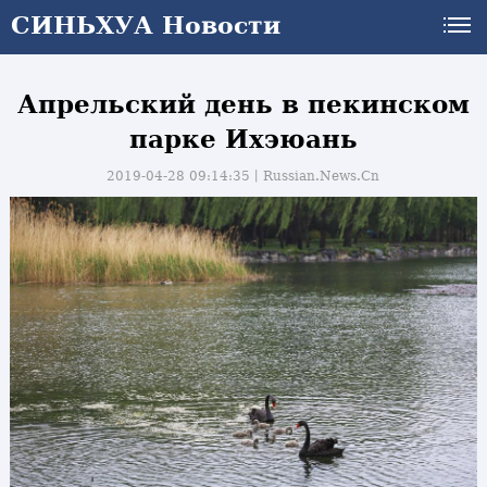
СИНЬХУА Новости
Апрельский день в пекинском
парке Ихэюань
2019-04-28 09:14:35丨
Russian.News.Cn
и