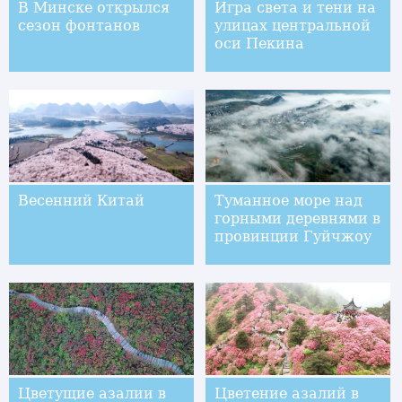
В Минске открылся
Игра света и тени на
сезон фонтанов
улицах центральной
оси Пекина
Весенний Китай
Туманное море над
горными деревнями в
провинции Гуйчжоу
Цветущие азалии в
Цветение азалий в