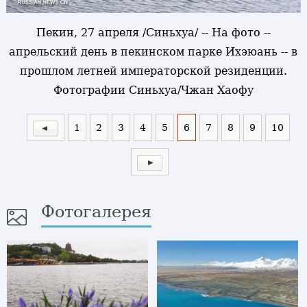
Пекин, 27 апреля /Синьхуа/ -- На фото --
апрельский день в пекинском парке Ихэюань -- в
прошлом летней императорской резиденции.
Фотографии Синьхуа/Чжан Хаофу
1
2
3
4
5
6
7
8
9
10
Фотогалерея