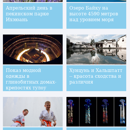
Апрельский день в
Озеро Байку на
пекинском парке
высоте 4590 метров
Ихэюань
над уровнем моря
Показ модной
Хунцунь и Хальштатт
одежды в
-- красота сходства и
глинобитных домах-
различия
крепостях тулоу