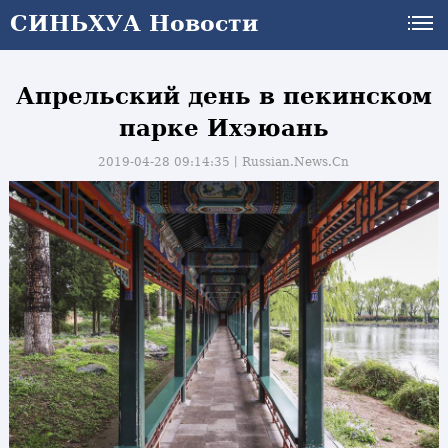
СИНЬХУА Новости
Апрельский день в пекинском
парке Ихэюань
2019-04-28 09:14:35丨
Russian.News.Cn
и