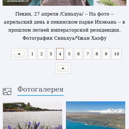
Пекин, 27 апреля /Синьхуа/ -- На фото --
апрельский день в пекинском парке Ихэюань -- в
прошлом летней императорской резиденции.
Фотографии Синьхуа/Чжан Хаофу
1
2
3
4
5
6
7
8
9
10
Фотогалерея