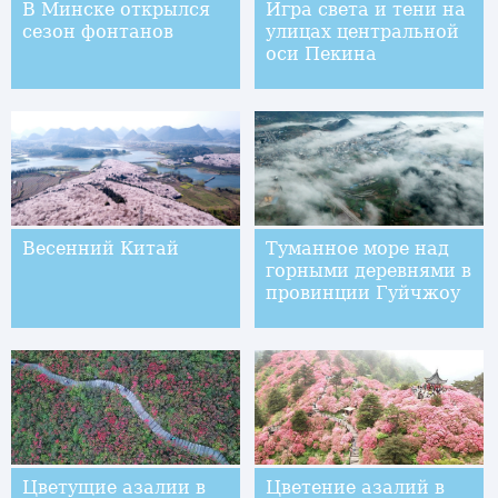
В Минске открылся
Игра света и тени на
сезон фонтанов
улицах центральной
оси Пекина
Весенний Китай
Туманное море над
горными деревнями в
провинции Гуйчжоу
Цветущие азалии в
Цветение азалий в