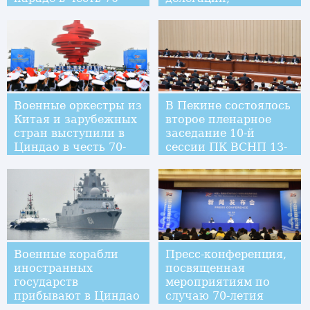
летия основания
прибывших в Китай
ВМС НОАК
для участия в
мероприятиях по
случаю 70-летия
образования ВМС
НОАК
Военные оркестры из
В Пекине состоялось
Китая и зарубежных
второе пленарное
стран выступили в
заседание 10-й
Циндао в честь 70-
сессии ПК ВСНП 13-
летия основания
го созыва
ВМС НОАК
Военные корабли
Пресс-конференция,
иностранных
посвященная
государств
мероприятиям по
прибывают в Циндао
случаю 70-летия
для участия в
образования ВМС