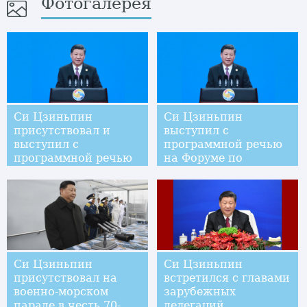
Фотогалерея
Си Цзиньпин
Си Цзиньпин
присутствовал и
выступил с
выступил с
программной речью
программной речью
на Форуме по
на открытии 2-го
международному
Форума высокого
сотрудничеству в
уровня по
рамках "Пояса и
международному
пути"
сотрудничеству в
рамках "Пояса и
пути"
Си Цзиньпин
Си Цзиньпин
присутствовал на
встретился с главами
военно-морском
зарубежных
параде в честь 70-
делегаций,