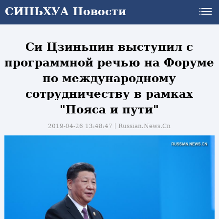
СИНЬХУА Новости
Си Цзиньпин выступил с
программной речью на Форуме
по международному
сотрудничеству в рамках
"Пояса и пути"
2019-04-26 13:48:47丨
Russian.News.Cn
и