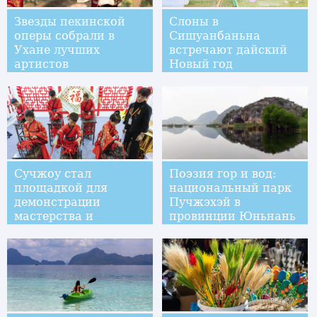
Звезды пекинской
Слоны в
оперы собрали в
Сишуанбаньна
Ухане лучших
встречают дайский
артистов
Новый год
традиционной
музыкальной драмы
Китая
Сучжоу стал
Поэзия гор и вод:
площадкой для
национальный парк
демонстрации
Пучжэхэй в
мастерства и
провинции Юньнань
творческих замыслов
школьников со всего
Китая