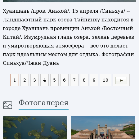
Хуаншань /пров. Аньхой/, 15 апреля /Синьхуа/ --
Ландшафтный парк озера Тайпинху находится в
городе Хуаншань провинции Аньхой /Восточный
Китай/. Изумрудная гладь озера, зелень деревьев
и умиротворяющая атмосфера -- все это делает
парк идеальным местом для отдыха. Фотографии
Синьхуа/Чжан Дуань
1
2
3
4
5
6
7
8
9
10
Фотогалерея