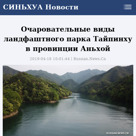
СИНЬХУА Новости
Очаровательные виды
ландфаштного парка Тайпинху
в провинции Аньхой
2019-04-16 10:01:44丨
Russian.News.Cn
и