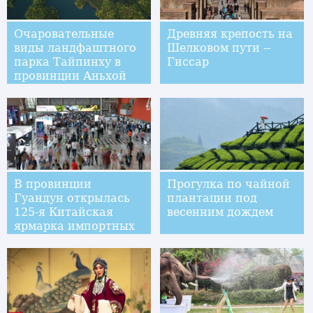
Очаровательные
Древняя крепость на
виды ландфаштного
Шелковом пути --
парка Тайпинху в
Гиссар
провинции Аньхой
В провинции
Прогулка по чайной
Гуандун открылась
плантации под
125-я Китайская
весенним дождем
ярмарка импортных
и экспортных
товаров