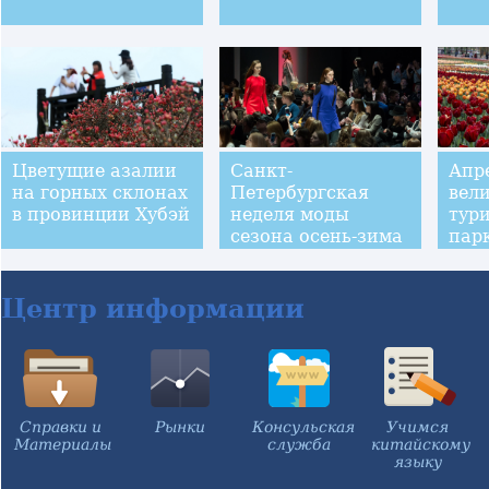
Цветущие азалии
Санкт-
Апр
на горных склонах
Петербургская
вел
в провинции Хубэй
неделя моды
тур
сезона осень-зима
пар
2019/2020
Дади
Лон
Центр информации
Справки и
Рынки
Консульская
Учимся
Материалы
служба
китайскому
языку