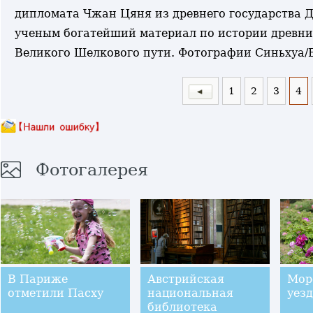
дипломата Чжан Цяня из древнего государства Д
ученым богатейший материал по истории древни
Великого Шелкового пути. Фотографии Синьхуа/
1
2
3
4
Фотогалерея
В Париже
Австрийская
Мор
отметили Пасху
национальная
уез
библиотека