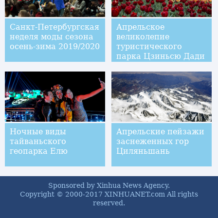
Санкт-Петербургская
Апрельское
неделя моды сезона
великолепие
осень-зима 2019/2020
туристического
парка Цзиньсю Дади
в уезде Лонань
Ночные виды
Апрельские пейзажи
тайваньского
заснеженных гор
геопарка Елю
Циляньшань
Sponsored by Xinhua News Agency.
Copyright © 2000-2017 XINHUANET.com All rights
reserved.