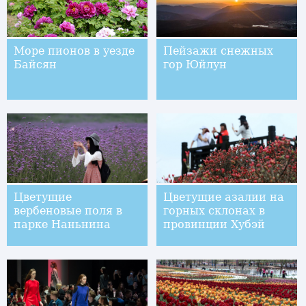
Море пионов в уезде
Пейзажи снежных
Байсян
гор Юйлун
Цветущие
Цветущие азалии на
вербеновые поля в
горных склонах в
парке Наньнина
провинции Хубэй