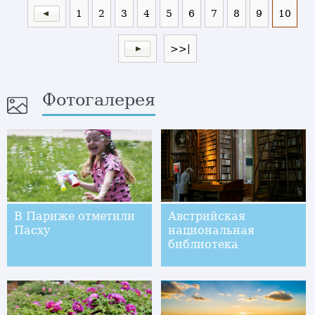
1
2
3
4
5
6
7
8
9
10
>>|
Фотогалерея
В Париже отметили
Австрийская
Пасху
национальная
библиотека