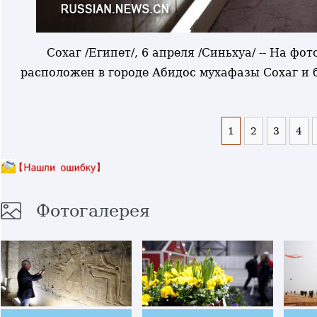
Сохаг /Египет/, 6 апреля /Синьхуа/ -- На ф
расположен в городе Абидос мухафазы Сохаг и 
1
2
3
4
Фотогалерея