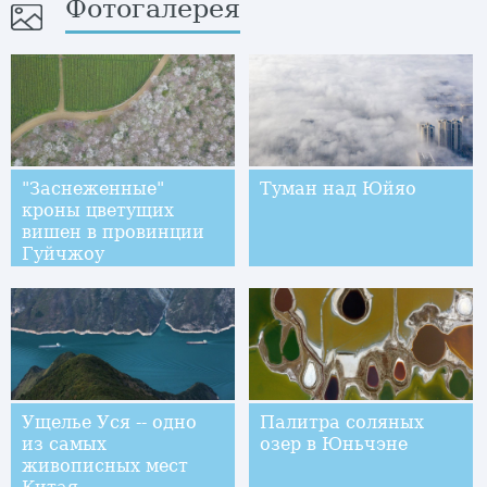
Фотогалерея
"Заснеженные"
Туман над Юйяо
кроны цветущих
вишен в провинции
Гуйчжоу
Ущелье Уся -- одно
Палитра соляных
из самых
озер в Юньчэне
живописных мест