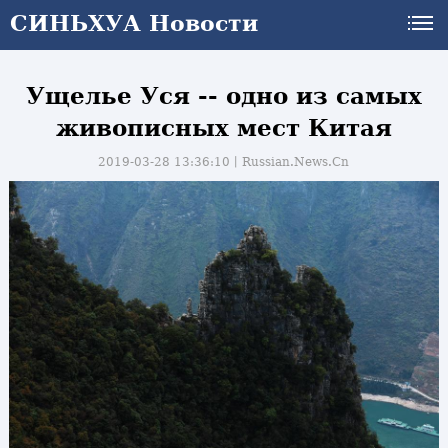
СИНЬХУА Новости
Ущелье Уся -- одно из самых
живописных мест Китая
2019-03-28 13:36:10丨
Russian.News.Cn
и