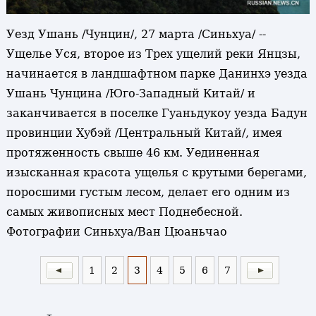
Уезд Ушань /Чунцин/, 27 марта /Синьхуа/ --
Ущелье Уся, второе из Трех ущелий реки Янцзы,
начинается в ландшафтном парке Данинхэ уезда
Ушань Чунцина /Юго-Западный Китай/ и
заканчивается в поселке Гуаньдукоу уезда Бадун
провинции Хубэй /Центральный Китай/, имея
протяженность свыше 46 км. Уединенная
изысканная красота ущелья с крутыми берегами,
поросшими густым лесом, делает его одним из
самых живописных мест Поднебесной.
Фотографии Синьхуа/Ван Цюаньчао
1
2
3
4
5
6
7