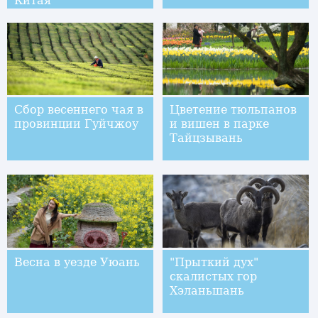
Китая
Сбор весеннего чая в
Цветение тюльпанов
провинции Гуйчжоу
и вишен в парке
Тайцзывань
Весна в уезде Уюань
"Прыткий дух"
скалистых гор
Хэланьшань