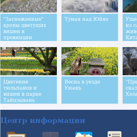
"Заснеженные"
Туман над Юйяо
Ущел
кроны цветущих
из 
вишен в
жив
провинции
Кит
Гуйчжоу
Цветение
Весна в уезде
"Пр
тюльпанов и
Уюань
ска
вишен в парке
Хэл
Тайцзывань
Центр информации