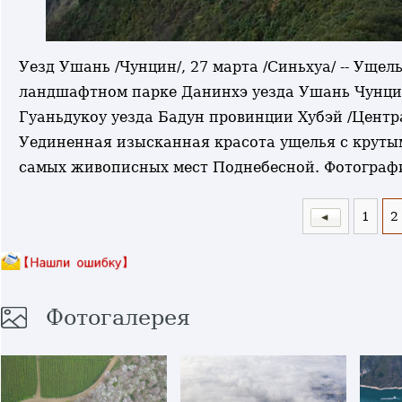
Уезд Ушань /Чунцин/, 27 марта /Синьхуа/ -- Ущел
ландшафтном парке Данинхэ уезда Ушань Чунцин
Гуаньдукоу уезда Бадун провинции Хубэй /Центр
Уединенная изысканная красота ущелья с крутым
самых живописных мест Поднебесной. Фотограф
1
2
Фотогалерея