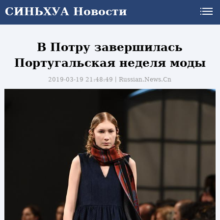
СИНЬХУА Новости
В Потру завершилась
Португальская неделя моды
2019-03-19 21:48:49丨
Russian.News.Cn
и