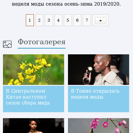
неделя моды сезона осень-зима 2019/2020.
1
2
3
4
5
6
7
Фотогалерея
В Центральном
В Токио открылась
Китае наступил
неделя моды
сезон сбора меда