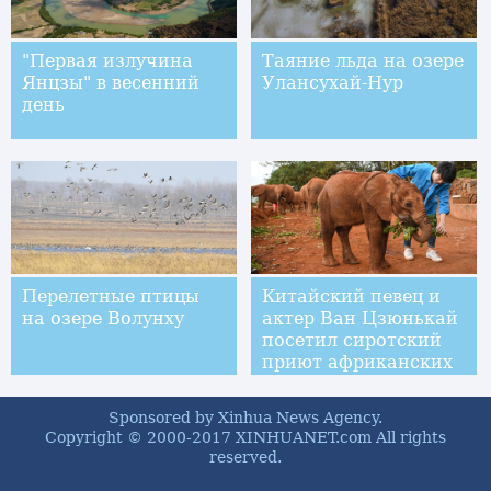
"Первая излучина
Таяние льда на озере
Янцзы" в весенний
Улансухай-Нур
день
Перелетные птицы
Китайский певец и
на озере Волунху
актер Ван Цзюнькай
посетил сиротский
приют африканских
слонов в Кении
Sponsored by Xinhua News Agency.
Copyright © 2000-2017 XINHUANET.com All rights
reserved.