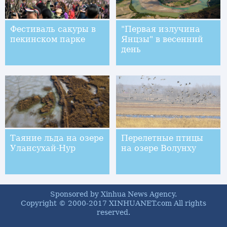
Фестиваль сакуры в
"Первая излучина
пекинском парке
Янцзы" в весенний
день
Таяние льда на озере
Перелетные птицы
Улансухай-Нур
на озере Волунху
Sponsored by Xinhua News Agency.
Copyright © 2000-2017 XINHUANET.com All rights
reserved.