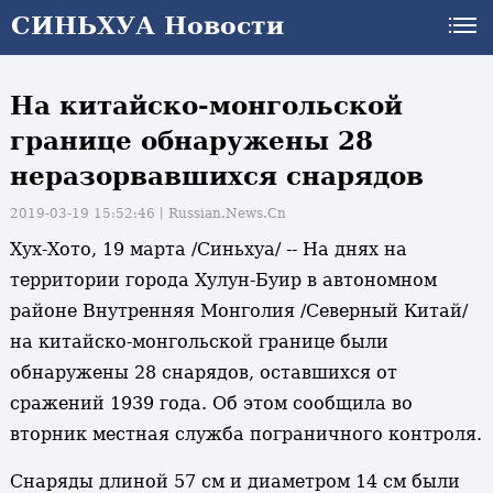
СИНЬХУА Новости
На китайско-монгольской
границе обнаружены 28
неразорвавшихся снарядов
2019-03-19 15:52:46丨
Russian.News.Cn
Хух-Хото, 19 марта /Синьхуа/ -- На днях на
территории города Хулун-Буир в автономном
районе Внутренняя Монголия /Северный Китай/
на китайско-монгольской границе были
обнаружены 28 снарядов, оставшихся от
сражений 1939 года. Об этом сообщила во
вторник местная служба пограничного контроля.
Снаряды длиной 57 см и диаметром 14 см были
и