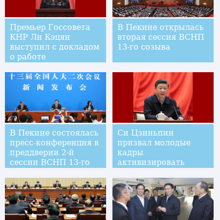
Премьер Госсовета
В Пекине открылась
КНР Ли Кэцян
вторая сессия ВСНП
выступил с докладом
13-го созыва
о работе
правительства на
второй сессии ВСНП
13-го созыва
В Пекине состоялась
Си Цзиньпин
пресс-конференция в
призвал молодые
преддверии 2-й
кадры
сессии ВСНП 13-го
активизировать
созыва
изучение теории и
развивать чувство
ответственности