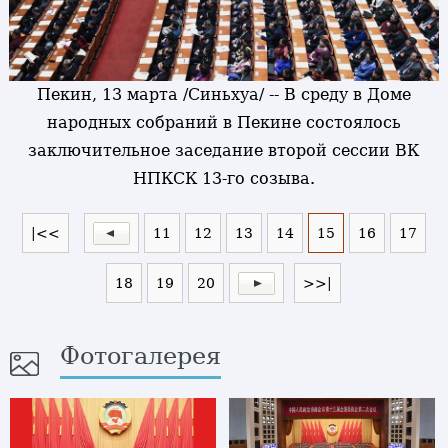
Пекин, 13 марта /Синьхуа/ -- В среду в Доме
народных собраний в Пекине состоялось
заключительное заседание второй сессии ВК
НПКСК 13-го созыва.
|<<
11
12
13
14
15
16
17
18
19
20
>>|
Фотогалерея