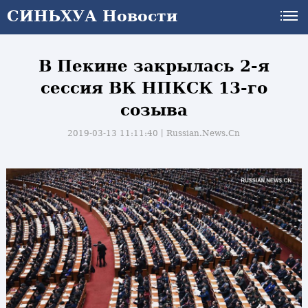
СИНЬХУА Новости
В Пекине закрылась 2-я
сессия ВК НПКСК 13-го
созыва
2019-03-13 11:11:40丨
Russian.News.Cn
и