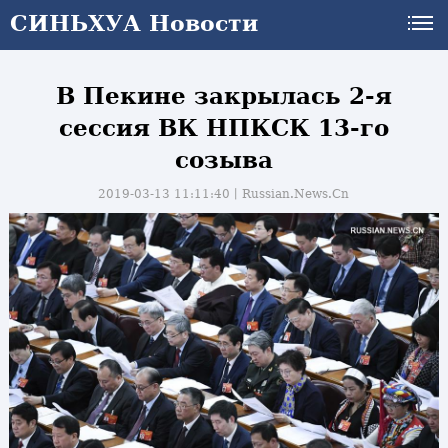
СИНЬХУА Новости
В Пекине закрылась 2-я
сессия ВК НПКСК 13-го
созыва
2019-03-13 11:11:40丨
Russian.News.Cn
и