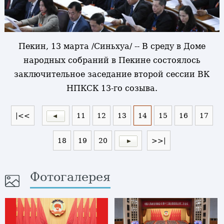
Пекин, 13 марта /Синьхуа/ -- В среду в Доме
народных собраний в Пекине состоялось
заключительное заседание второй сессии ВК
НПКСК 13-го созыва.
|<<
11
12
13
14
15
16
17
18
19
20
>>|
Фотогалерея