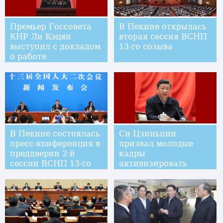
Премьер Госсовета
В Пекине открылась
КНР Ли Кэцян
вторая сессия ВСНП
выступил с докладом
13-го созыва
о работе
правительства на
второй сессии ВСНП
13-го созыва
В Пекине состоялась
Си Цзиньпин
пресс-конференция в
призвал молодые
преддверии 2-й
кадры
сессии ВСНП 13-го
активизировать
созыва
изучение теории и
развивать чувство
ответственности