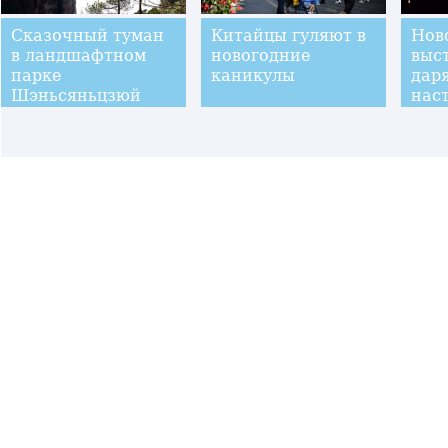
Сказочный туман
Китайцы гуляют в
Нов
в ландшафтном
новогодние
выс
парке
каникулы
дар
Шэньсяньцзюй
нас