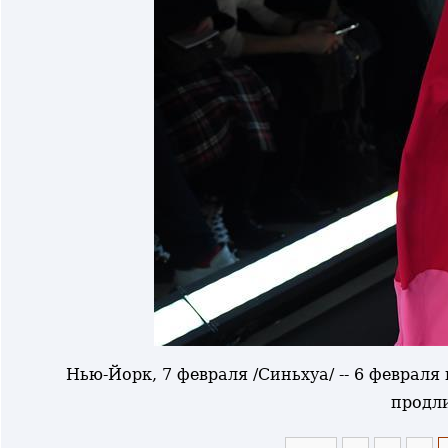
Нью-Йорк, 7 февраля /Синьхуа/ -- 6 феврал
продли