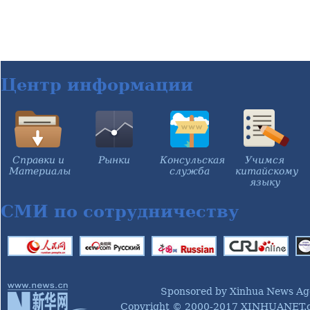
Центр информации
Справки и
Рынки
Консульская
Учимся
Материалы
служба
китайскому
языку
СМИ по сотрудничеству
Sponsored by Xinhua News Ag
Copyright © 2000-2017 XINHUANET.co