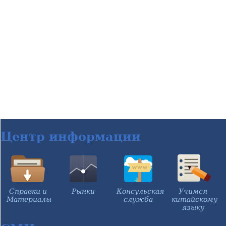
Центр информации
Справки и
Рынки
Консульская
Учимся
Материалы
служба
китайскому
языку