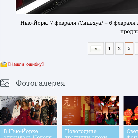
Нью-Йорк, 7 февраля /Синьхуа/ -- 6 феврал
продли
1
2
3
Фотогалерея
В Нью-Йорке
Новогодние
Све
открылась Неделя
традиции эпохи
фон