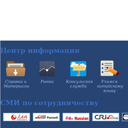
Центр информации
Справки и
Рынки
Консульская
Учимся
Материалы
служба
китайскому
языку
СМИ по сотрудничеству