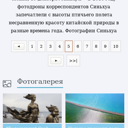
фотодроны корреспондентов Синьхуа
запечатлели с высоты птичьего полета
несравненную красоту китайской природы в
разные времена года. Фотографии Синьхуа
1
2
3
4
5
6
7
8
9
10
>>|
Фотогалерея