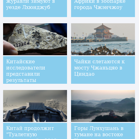
журавли зимуют в
Африки в зоопарке
уезде Лхюнджуб
города Чжэнчжоу
Китайские
Чайки слетаются к
исследователи
мосту Чжаньцяо в
представили
Циндао
результаты
исследования цветка
возрастом 174
миллиона лет
Китай продолжит
Горы Лунхушань в
"Туалетную
тумане на востоке