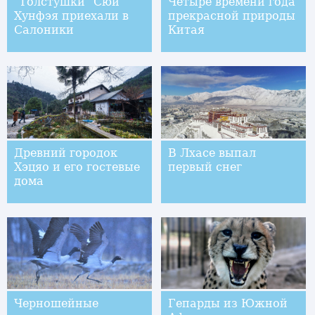
"Толстушки" Сюй
Четыре времени года
Хунфэя приехали в
прекрасной природы
Салоники
Китая
Древний городок
В Лхасе выпал
Хэцяо и его гостевые
первый снег
дома
Черношейные
Гепарды из Южной