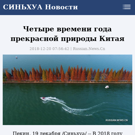
СИНЬХУА Новости
Четыре времени года
прекрасной природы Китая
2018-12-20 07:56:42丨
Russian.News.Cn
и
Пекин, 19 декабря /Синьхуа/ -- В 2018 году