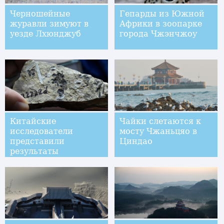
Черношейные
Гепарды из Южной
журавли зимуют в
Африки в зоопарке
уезде Лхюнджуб
города Чжэнчжоу
Китайские
Чайки слетаются к
исследователи
мосту Чжаньцяо в
представили
Циндао
результаты
исследования цветка
возрастом 174
миллиона лет