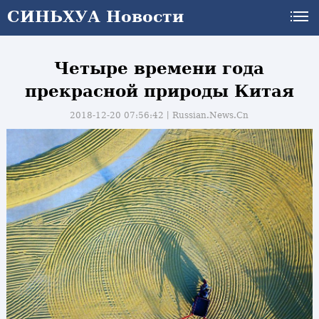
СИНЬХУА Новости
Четыре времени года
прекрасной природы Китая
2018-12-20 07:56:42丨
Russian.News.Cn
и