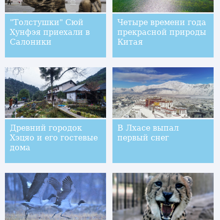
"Толстушки" Сюй
Четыре времени года
Хунфэя приехали в
прекрасной природы
Салоники
Китая
Древний городок
В Лхасе выпал
Хэцяо и его гостевые
первый снег
дома