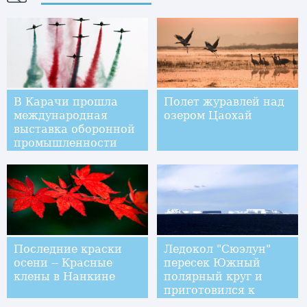
В Карачи прошла
Полет журавлей над
международная
озером Цаохай
выставка оборонной
промышленности
Последние краски
Ледокол "Сюэлун"
осени -- Красные
пересек Южный
клены в Нанкине
полярный круг и
приготовился к
разгрузке