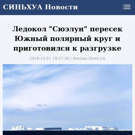
СИНЬХУА Новости
Ледокол "Сюэлун" пересек
Южный полярный круг и
приготовился к разгрузке
2018-12-01 19:27:36丨
Russian.News.Cn
и