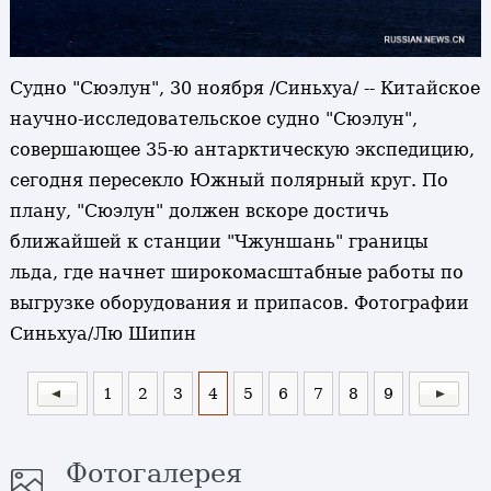
Судно "Сюэлун", 30 ноября /Синьхуа/ -- Китайское
научно-исследовательское судно "Сюэлун",
совершающее 35-ю антарктическую экспедицию,
сегодня пересекло Южный полярный круг. По
плану, "Сюэлун" должен вскоре достичь
ближайшей к станции "Чжуншань" границы
льда, где начнет широкомасштабные работы по
выгрузке оборудования и припасов. Фотографии
Синьхуа/Лю Шипин
1
2
3
4
5
6
7
8
9
Фотогалерея