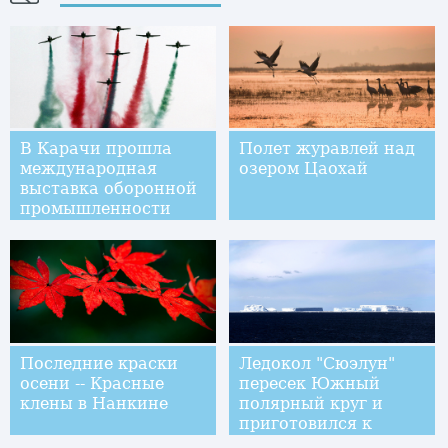
В Карачи прошла
Полет журавлей над
международная
озером Цаохай
выставка оборонной
промышленности
Последние краски
Ледокол "Сюэлун"
осени -- Красные
пересек Южный
клены в Нанкине
полярный круг и
приготовился к
разгрузке