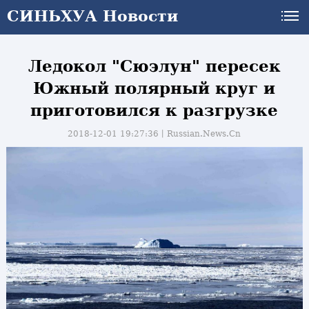
СИНЬХУА Новости
Ледокол "Сюэлун" пересек
Южный полярный круг и
приготовился к разгрузке
2018-12-01 19:27:36丨
Russian.News.Cn
и