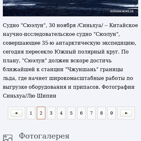
Судно "Сюэлун", 30 ноября /Синьхуа/ -- Китайское
научно-исследовательское судно "Сюэлун",
совершающее 35-ю антарктическую экспедицию,
сегодня пересекло Южный полярный круг. По
плану, "Сюэлун" должен вскоре достичь
ближайшей к станции "Чжуншань" границы
льда, где начнет широкомасштабные работы по
выгрузке оборудования и припасов. Фотографии
Синьхуа/Лю Шипин
1
2
3
4
5
6
7
8
9
Фотогалерея