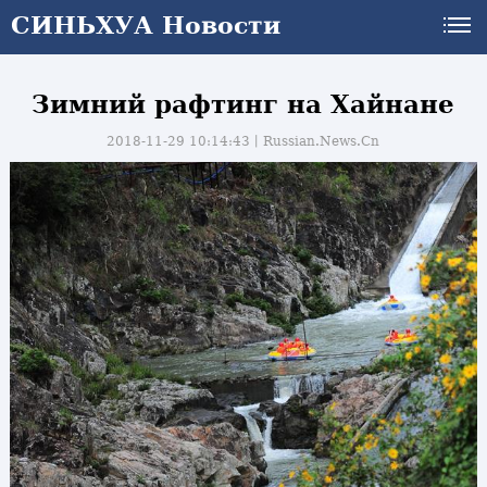
СИНЬХУА Новости
Зимний рафтинг на Хайнане
2018-11-29 10:14:43丨
Russian.News.Cn
и