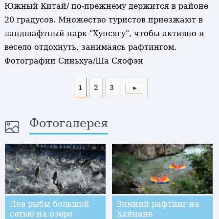
Южный Китай/ по-прежнему держится в районе
20 градусов. Множество туристов приезжают в
ландшафтный парк "Хунсягу", чтобы активно и
весело отдохнуть, занимаясь рафтингом.
Фотографии Синьхуа/Ша Сяофэн
1
2
3
Фотогалерея
Лов рыбы большой
Зимний рафтинг на
сетью на озере
Хайнане