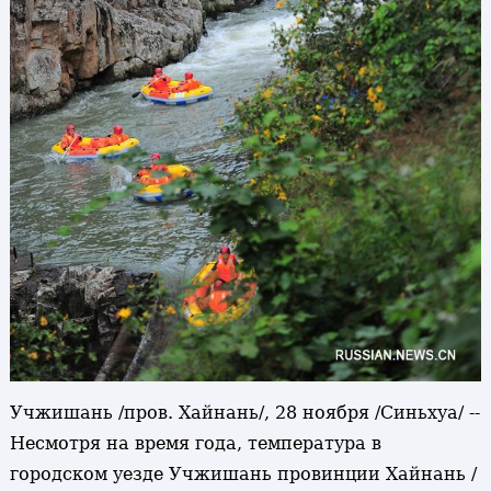
Учжишань /пров. Хайнань/, 28 ноября /Синьхуа/ --
Несмотря на время года, температура в
городском уезде Учжишань провинции Хайнань /