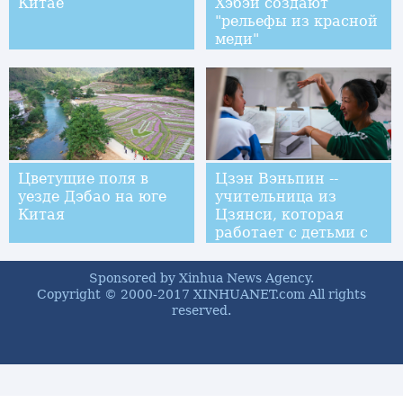
Китае
Хэбэй создают
"рельефы из красной
меди"
Цветущие поля в
Цзэн Вэньпин --
уезде Дэбао на юге
учительница из
Китая
Цзянси, которая
работает с детьми с
ограниченными
возможностями
Sponsored by Xinhua News Agency.
Copyright © 2000-2017 XINHUANET.com All rights
reserved.