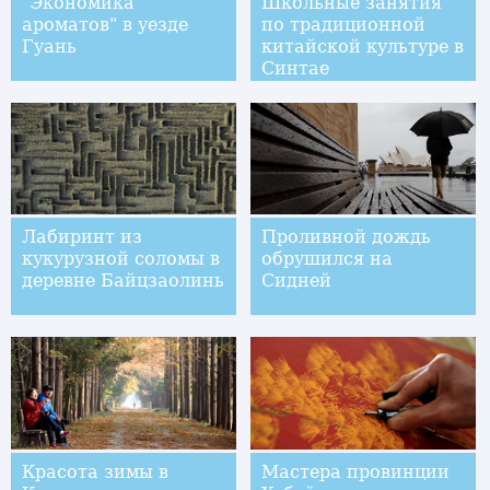
"Экономика
Школьные занятия
ароматов" в уезде
по традиционной
Гуань
китайской культуре в
Синтае
Лабиринт из
Проливной дождь
кукурузной соломы в
обрушился на
деревне Байцзаолинь
Сидней
Красота зимы в
Мастера провинции