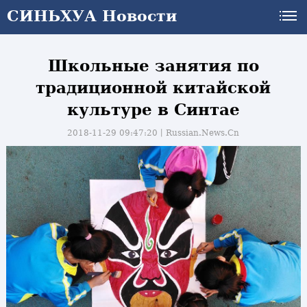
СИНЬХУА Новости
Школьные занятия по
традиционной китайской
культуре в Синтае
2018-11-29 09:47:20丨
Russian.News.Cn
и