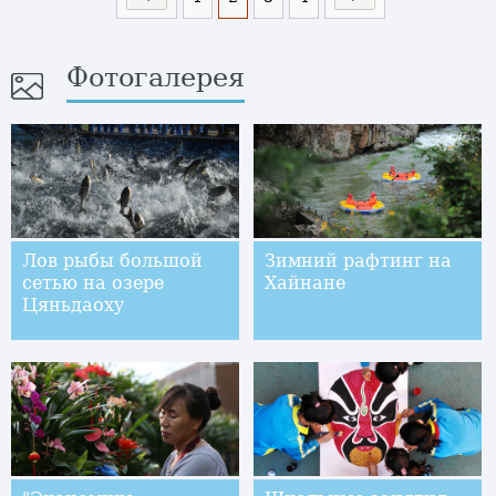
Фотогалерея
Лов рыбы большой
Зимний рафтинг на
сетью на озере
Хайнане
Цяньдаоху