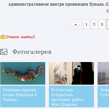
административном центре провинции Хунань /Ц
С
1
2
3
Фотогалерея
Осенние краски
В Сянгане
Зим
озера Няньцзя в
открылась
Гуй
Чанша
выставка работ
Фэн Цзыкая